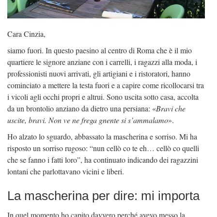
Cara Cinzia,
siamo fuori. In questo paesino al centro di Roma che è il mio
quartiere le signore anziane con i carrelli, i ragazzi alla moda, i
professionisti nuovi arrivati, gli artigiani e i ristoratori, hanno
cominciato a mettere la testa fuori e a capire come ricollocarsi tra
i vicoli agli occhi propri e altrui. Sono uscita sotto casa, accolta
da un brontolio anziano da dietro una persiana: «
Bravi che
uscite, bravi. Non ve ne frega gnente si s’ammalamo
».
Ho alzato lo sguardo, abbassato la mascherina e sorriso. Mi ha
risposto un sorriso rugoso: “nun cellò co te eh… cellò co quelli
che se fanno i fatti loro”, ha continuato indicando dei ragazzini
lontani che parlottavano vicini e liberi.
La mascherina per dire: mi importa
In quel momento ho capito davvero perché avevo messo la