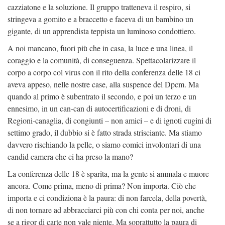
cazziatone e la soluzione. Il gruppo tratteneva il respiro, si
stringeva a gomito e a braccetto e faceva di un bambino un
gigante, di un apprendista teppista un luminoso condottiero.
A noi mancano, fuori più che in casa, la luce e una linea, il
coraggio e la comunità, di conseguenza. Spettacolarizzare il
corpo a corpo col virus con il rito della conferenza delle 18 ci
aveva appeso, nelle nostre case, alla suspence del Dpcm. Ma
quando al primo è subentrato il secondo, e poi un terzo e un
ennesimo, in un can-can di autocertificazioni e di droni, di
Regioni-canaglia, di congiunti – non amici – e di ignoti cugini di
settimo grado, il dubbio si è fatto strada strisciante. Ma stiamo
davvero rischiando la pelle, o siamo comici involontari di una
candid camera che ci ha preso la mano?
La conferenza delle 18 è sparita, ma la gente si ammala e muore
ancora. Come prima, meno di prima? Non importa. Ciò che
importa e ci condiziona è la paura: di non farcela, della povertà,
di non tornare ad abbracciarci più con chi conta per noi, anche
se a rigor di carte non vale niente. Ma soprattutto la paura di