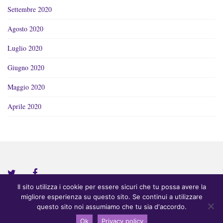
Settembre 2020
Agosto 2020
Luglio 2020
Giugno 2020
Maggio 2020
Aprile 2020
Il sito utilizza i cookie per essere sicuri che tu possa avere la
migliore esperienza su questo sito. Se continui a utilizzare
COPYRIGHT © 2020 CINZIA SCAFFIDI Tema di
Colorlib
Powered by
questo sito noi assumiamo che tu sia d'accordo.
WordPress
Ok
Privacy policy