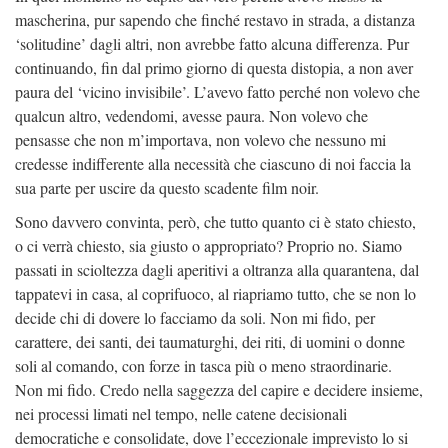
mascherina, pur sapendo che finché restavo in strada, a distanza
‘solitudine’ dagli altri, non avrebbe fatto alcuna differenza. Pur
continuando, fin dal primo giorno di questa distopia, a non aver
paura del ‘vicino invisibile’. L’avevo fatto perché non volevo che
qualcun altro, vedendomi, avesse paura. Non volevo che
pensasse che non m’importava, non volevo che nessuno mi
credesse indifferente alla necessità che ciascuno di noi faccia la
sua parte per uscire da questo scadente film noir.
Sono davvero convinta, però, che tutto quanto ci è stato chiesto,
o ci verrà chiesto, sia giusto o appropriato? Proprio no. Siamo
passati in scioltezza dagli aperitivi a oltranza alla quarantena, dal
tappatevi in casa, al coprifuoco, al riapriamo tutto, che se non lo
decide chi di dovere lo facciamo da soli. Non mi fido, per
carattere, dei santi, dei taumaturghi, dei riti, di uomini o donne
soli al comando, con forze in tasca più o meno straordinarie.
Non mi fido. Credo nella saggezza del capire e decidere insieme,
nei processi limati nel tempo, nelle catene decisionali
democratiche e consolidate, dove l’eccezionale imprevisto lo si