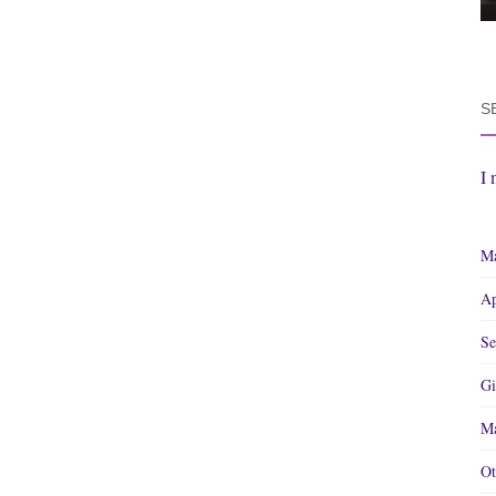
S
I 
Ma
Ap
Se
Gi
Ma
Ot