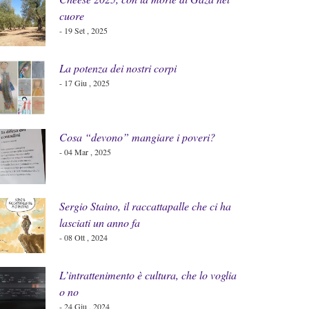
cuore
- 19 Set , 2025
La potenza dei nostri corpi
- 17 Giu , 2025
Cosa “devono” mangiare i poveri?
- 04 Mar , 2025
Sergio Staino, il raccattapalle che ci ha
lasciati un anno fa
- 08 Ott , 2024
L’intrattenimento è cultura, che lo voglia
o no
- 24 Giu , 2024