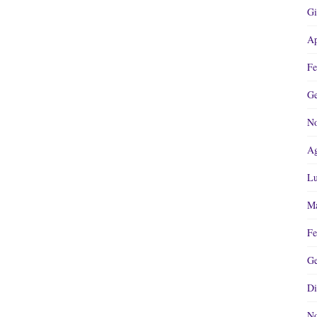
Gi
Ap
Fe
Ge
No
Ag
Lu
Ma
Fe
Ge
Di
No