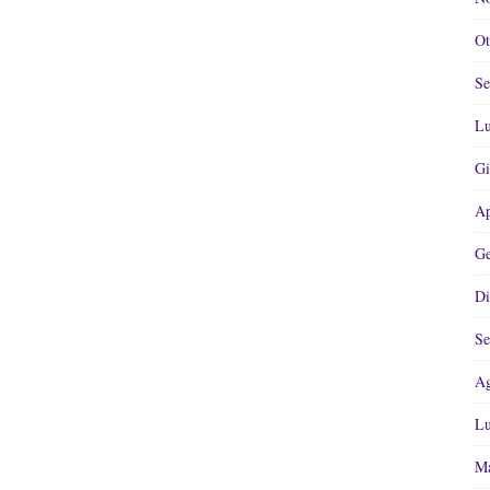
Ot
Se
Lu
Gi
Ap
Ge
Di
Se
Ag
Lu
Ma