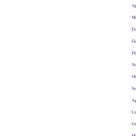
Ap
Ma
Fe
Ge
Di
No
Ot
Se
Ag
Lu
Gi
Ma