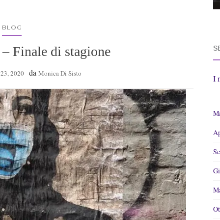
BLOG
Finale di stagione
S
da
23, 2020
Monica Di Sisto
I 
Ma
Ap
Se
Gi
Ma
Ot