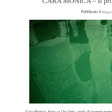
CARA MONICA – Il privil
Pubblicato il
Maggio
Cara Monica, forse ce l’ho fatta, credo di essermi riapp