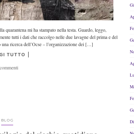
Gi
Ap
Fe
lla quarantena mi ha stampato nella testa. Guardo, leggo,
mente tutti i dati che raccolgo nelle due lavagne del prima e del
Ge
 una ricerca dell’Ocse – l’organizzazione dei […]
No
GI TUTTO
Ag
 commenti
Lu
Ma
Fe
Ge
BLOG
Di
No