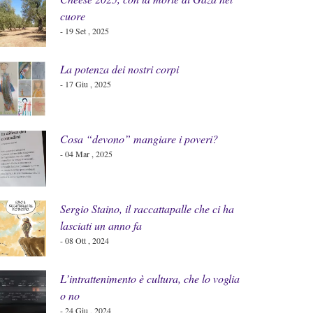
cuore
- 19 Set , 2025
La potenza dei nostri corpi
- 17 Giu , 2025
Cosa “devono” mangiare i poveri?
- 04 Mar , 2025
Sergio Staino, il raccattapalle che ci ha
lasciati un anno fa
- 08 Ott , 2024
L’intrattenimento è cultura, che lo voglia
o no
- 24 Giu , 2024