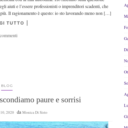
Ap
egli aiuti e l’essere professionisti o imprenditori scadenti, che
e più. Il ragionamento è questo: io sto lavorando meno non […]
Ma
GI TUTTO
Fe
 commenti
Ge
Di
No
Ot
Se
BLOG
Ag
ondiamo paure e sorrisi
Lu
da
10, 2020
Monica Di Sisto
Gi
Ma