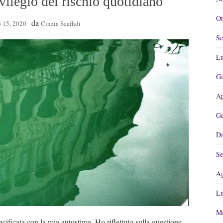
egio del rischio quotidiano
Ot
da
 15, 2020
Cinzia Scaffidi
Se
Lu
Gi
Ap
Ge
Di
Se
Ag
Lu
Ma
acificata con la mia autostima. Ho riflettuto sulla questione