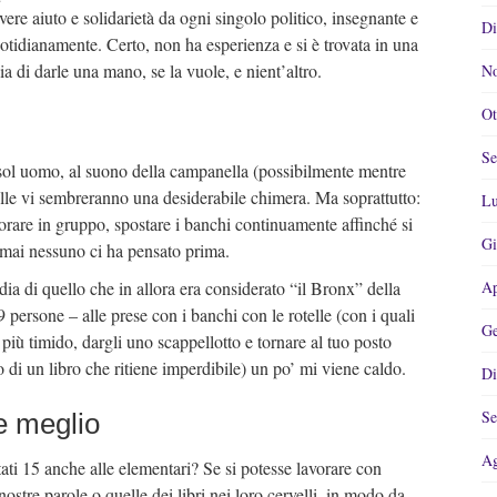
vere aiuto e solidarietà da ogni singolo politico, insegnante e
Di
uotidianamente. Certo, non ha esperienza e si è trovata in una
a di darle una mano, se la vuole, e nient’altro.
No
Ot
Se
 sol uomo, al suono della campanella (possibilmente mentre
elle vi sembreranno una desiderabile chimera. Ma soprattutto:
Lu
vorare in gruppo, spostare i banchi continuamente affinché si
Gi
 mai nessuno ci ha pensato prima.
ia di quello che in allora era considerato “il Bronx” della
Ap
9 persone – alle prese con i banchi con le rotelle (con i quali
Ge
più timido, dargli uno scappellotto e tornare al tuo posto
o di un libro che ritiene imperdibile) un po’ mi viene caldo.
Di
Se
e meglio
Ag
ati 15 anche alle elementari? Se si potesse lavorare con
nostre parole o quelle dei libri nei loro cervelli, in modo da