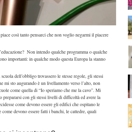
iace così tanto pensarci che non voglio negarmi il piacere
r l’educazione? Non intendo qualche programma o qualche
sono importanti: in qualche modo questa Europa la stanno
scuola dell’obbligo trovassero le stesse regole, gli stessi
he mi sto augurando è un livellamento verso l’alto, non
 scuole come quella di “Io speriamo che me la cavo”. Mi
repararsi con gli stessi livelli di difficoltà ed avere la
ecidesse come devono essere gli edifici che ospitano le
 come devono essere fatti i banchi, le cattedre, quali