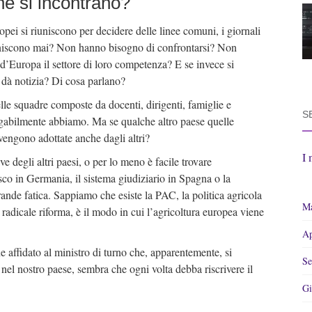
one si incontrano?
opei si riuniscono per decidere delle linee comuni, i giornali
riuniscono mai? Non hanno bisogno di confrontarsi? Non
d’Europa il settore di loro competenza? E se invece si
 dà notizia? Di cosa parlano?
elle squadre composte da docenti, dirigenti, famiglie e
S
negabilmente abbiamo. Ma se qualche altro paese quelle
vengono adottate anche dagli altri?
I 
degli altri paesi, o per lo meno è facile trovare
co in Germania, il sistema giudiziario in Spagna o la
rande fatica. Sappiamo che esiste la PAC, la politica agricola
Ma
adicale riforma, è il modo in cui l’agricoltura europea viene
Ap
e affidato al ministro di turno che, apparentemente, si
Se
nel nostro paese, sembra che ogni volta debba riscrivere il
Gi