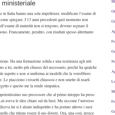
Ma
 ministeriale
Ot
ne in Italia hanno una sola impellenza: modificare l’esame di
a come spiegare. I 13 anni precedenti quel momento non
Gi
l’esame di maturità non si tengono, devono segnare il
Ap
buono. Francamente, peraltro, con risultati spesso altrettanto
Fe
Ge
uzione. Ha una formazione solida e una resistenza agli urti
No
no a lei, molto più chiasso del necessario, perché ha qualche
Ag
ole aspetto e non si uniforma ai modelli che la vorrebbero
le. Le piacciono i rossetti chiassosi e non smette di usarli
Lu
oggetto e questo me la rende simpatica.
Ma
mpetentissimo suo precessore che al primo intoppo ha preso
 Lui aveva le idee chiare sul da farsi. Ma siccome l’universo
Fe
eva lui si è alzato indispettito e ha portato altrove i suoi
Ge
quello che ritiene essere il suo dovere. Ora, una così, invece