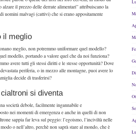
Lu
 alzare il prezzo delle derrate alimentari” attribuiscano la
 di uomini malvagi (cattivi) che si erano appositamente
Ma
Ap
 il meglio
Ma
nzionano meglio, non potremmo uniformare quel modello?
Fe
quel modello, portando a valore quel che da noi funziona?
Ge
mo avere tutti gli stessi diritti e le stesse opportunità? Dove
 devastata periferia, o in mezzo alle montagne, puoi avere lo
Di
amiglia decide di trasferirsi?
No
cialtroni si diventa
Ot
a società debole, facilmente ingannabile e
Se
osto nei momenti di emergenza e anche in quelli di non
rone sappia far leva sul peggio: l’egoismo, l’inciviltà nelle
Ag
un modo o nell’altro, perchè non saprà stare al mondo, che è
Lu