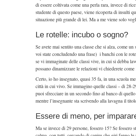
di essere coltivata come una perla rara, invece di rice
studente di questo paese, viene ricoperta di insulti q
situazione più grande di lei. Ma a me viene solo vogli
Le rotelle: incubo o sogno?
Se avete mai sentito una classe che si alza, come un
voi state concludendo una frase) i banchi con le rot
se vi immaginate delle classi vive, in cui si debba la
possano dinamizzare le relazioni vi chiederete come
Certo, io ho insegnato, quasi 35 fa, in una scuola med
città in cui vivo. Se immagino quelle classi – di 28-2
puoi sfrecciare in un secondo fino al banco di quello 
mentre l’insegnante sta scrivendo alla lavagna il titol
Essere di meno, per imparar
Ma se invece di 29 persone, fossero 15? Se fossero st
calma, con tutti, cercando di capire che giri fanno le 